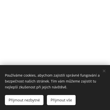
Používáme cookies, abychom zajistili správné fungování a
bezpečnost našich stránek. Tím vám můžeme zajistit tu
nejlepší zkušenost při jejich návštěvě.
© 2025 Jiří Grus
Přijmout nezbytné
Přijmout vše
Cookies