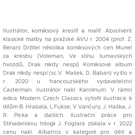
Ilustrátor, komiksový kreslíř a malíř. Absolvent
klasické malby na pražské AVU r. 2004 (prof. Z.
Beran) Držitel několika komiksových cen Muriel
za kresbu (Voleman, Ve stínu šumavských
hvozdů, Drak nikdy nespí) Komiksové album
Drak nikdy nespí (sc.V. Mašek, D. Baban) vyšlo v
r. 2020 u francouzského vydavatelství
Casterman. Ilustrátor nakl. Karolinum. V rámci
edice Modern Czech Classics vytořil ilustrace k
dílům B. Hrabala, L.Fukse, V.Vančury, J. Haška, J.
R. Picka a dalších. Ilustrační práce pro
Stínadelskou trilogii J. Foglara získala v r. 2022
cenu nakl. Albatros v kategorii pro děti a