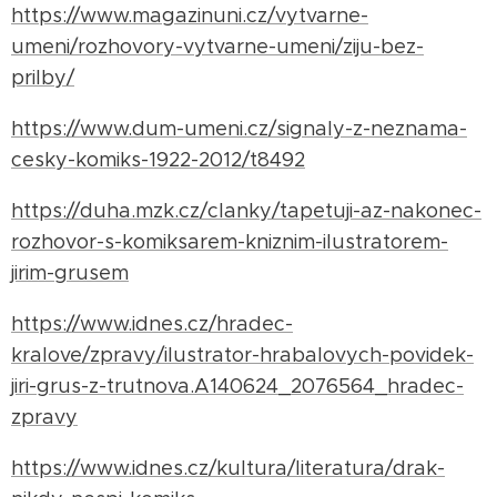
https://www.magazinuni.cz/vytvarne-
umeni/rozhovory-vytvarne-umeni/ziju-bez-
prilby/
https://www.dum-umeni.cz/signaly-z-neznama-
cesky-komiks-1922-2012/t8492
https://duha.mzk.cz/clanky/tapetuji-az-nakonec-
rozhovor-s-komiksarem-kniznim-ilustratorem-
jirim-grusem
https://www.idnes.cz/hradec-
kralove/zpravy/ilustrator-hrabalovych-povidek-
jiri-grus-z-trutnova.A140624_2076564_hradec-
zpravy
https://www.idnes.cz/kultura/literatura/drak-