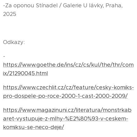
-Za oponou Stínadel / Galerie U lávky, Praha,
2025
Odkazy:
-
https://www.goethe.de/ins/cz/cs/kul/the/thr/com
ix/21290045.html
https://www.czechlit.cz/cz/feature/cesky-komiks-
pro-dospele-po-roce-2000-1-cast-2000-2009/
https://www.magazinuni.cz/literatura/monstrkab
aret-vystupuje-z-mlhy-%E2%80%93-v-ceskem-
komiksu-se-neco-deje/