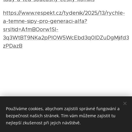
https://www.respekt.cz/tydenik/2025/13/rychle-
a-temne-sipy-pro-generaci-alfa?
srsltid=AfmBOorw1SI-
3q3WtBT9NKa2pPlOW5WcEbd3q0lDZuDgMjifd3
zPDazB
Používáme cookies, abychom zajistili správné fungování a
bezpečnost našich stránek. Tím vám můžeme zajistit tu
nejlepší zkušenost při jejich návštěvě.