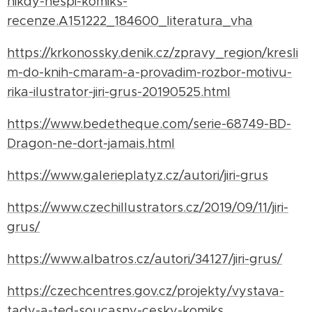
nikdy-nespi-komiks-
recenze.A151222_184600_literatura_vha
https://krkonossky.denik.cz/zpravy_region/kresli
m-do-knih-cmaram-a-provadim-rozbor-motivu-
rika-ilustrator-jiri-grus-20190525.html
https://www.bedetheque.com/serie-68749-BD-
Dragon-ne-dort-jamais.html
https://www.galerieplatyz.cz/autori/jiri-grus
https://www.czechillustrators.cz/2019/09/11/jiri-
grus/
https://www.albatros.cz/autori/34127/jiri-grus/
https://czechcentres.gov.cz/projekty/vystava-
tady-a-ted-soucasny-cesky-komiks