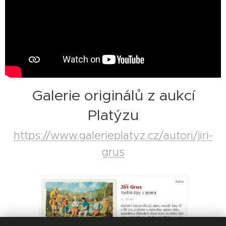
Galerie originálů z aukcí
Platýzu
https://www.galerieplatyz.cz/autori/jiri-
grus